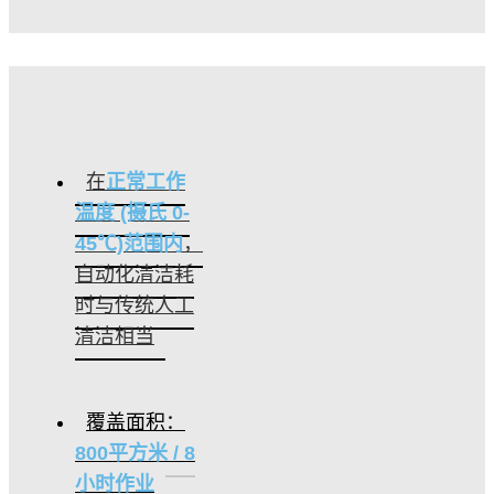
在
正常工作
温度 (摄氏 0-
45℃)范围内
，
自动化清洁耗
时与传统人工
清洁相当
覆盖面积：
800平方米 / 8
小时作业