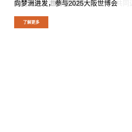
引领智能化建筑检测及幕墙维护，共同迈
智能化为先 世界更亮丽
向梦洲进发，参与2025大阪世博会
观看视频
了解更多
了解更多