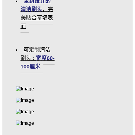
全新设计的
清洁刷头
，完
美贴合幕墙表
面
可定制清洁
刷头 :
宽度60-
100厘米