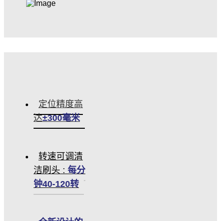
定位精度高
达
±300毫米
转速可调清
洁刷头 :
每分
钟40-120转